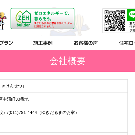
会社概要
じきけんせつ）
東区中沼町33番地
建設）/(011)791-4444（ゆきだるまのお家）