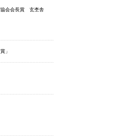
業協会会長賞 玄杢舎
ム賞」