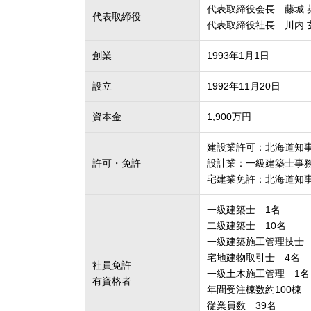
代表取締役会長 藤城 
代表取締役
代表取締役社長 川内 
創業
1993年1月1日
設立
1992年11月20日
資本金
1,900万円
建設業許可：北海道知事許可
許可・免許
設計業：一級建築士事務
宅建業免許：北海道知事石
一級建築士 1名
二級建築士 10名
一級建築施工管理技士 
宅地建物取引士 4名
社員免許
一級土木施工管理 1名
有資格者
年間受注棟数約100棟
従業員数 39名