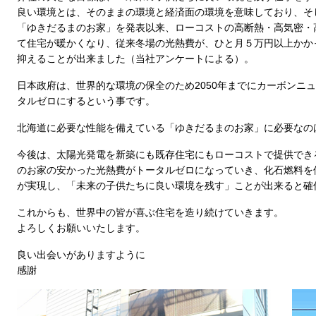
良い環境とは、そのままの環境と経済面の環境を意味しており、そ
「ゆきだるまのお家」を発表以来、ローコストの高断熱・高気密・
て住宅が暖かくなり、従来冬場の光熱費が、ひと月５万円以上かかっ
抑えることが出来ました（当社アンケートによる）。
日本政府は、世界的な環境の保全のため2050年までにカーボンニ
タルゼロにするという事です。
北海道に必要な性能を備えている「ゆきだるまのお家」に必要なの
今後は、太陽光発電を新築にも既存住宅にもローコストで提供でき
のお家の安かった光熱費がトータルゼロになっていき、化石燃料を
が実現し、「未来の子供たちに良い環境を残す」ことが出来ると確
これからも、世界中の皆が喜ぶ住宅を造り続けていきます。
よろしくお願いいたします。
良い出会いがありますように
感謝