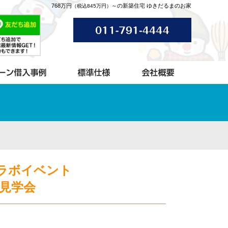
768万円
～の新築住宅 ゆきだるまのお家
（税込845万円）
Eコラボイベント
別見学会
）