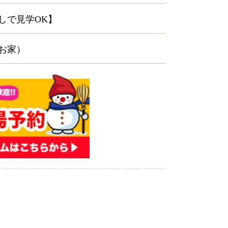
なしで見学OK】
お家）