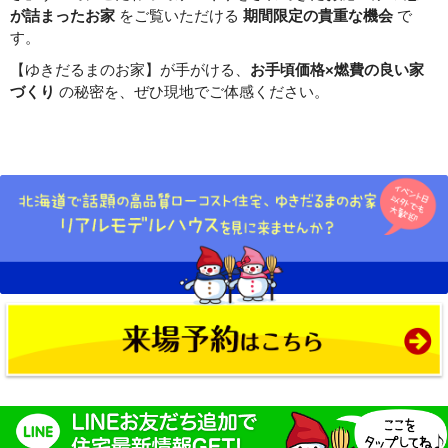
が詰まったお家
をご覧いただける
期間限定の貴重な機会
で
す。
【ゆきだるまのお家】が手がける、
お手頃価格×燃費の良い家
づくり
の秘密を、ぜひ現地でご体感ください。