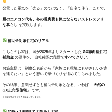
発電した電気を「売る」のではなく、「自宅で使う」ことで、
夏のエアコン代も、冬の暖房費も気にならないストレスフリー
な暮らし
を実現します。
補助金対象住宅のリアル
こちらのお家は、国が2025年よりスタートした
GX志向型住宅
補助金
の要件を、 自社確認の段階で
すべてクリア
。
お施主様は、制度公表前から「家族にも環境にもやさしいお家
を建てたい」という想いで家づくりを進めてこられました。
その結果、意識せずとも補助金対象となる、いわば
「天然の
GX志向型住宅」
です。
※補助金申請前につき確定はしていません
32坪・1.5階建ての等身大の家