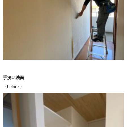
手洗い洗面
〈before 〉