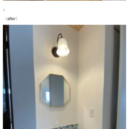
↓
〈after〉