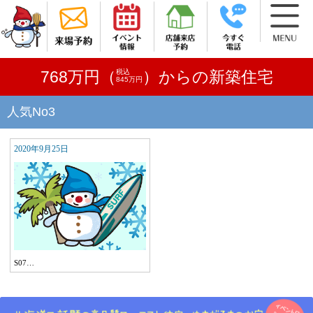
税込
768万円（
）からの新築住宅
845万円
人気No3
2020年9月25日
S07…