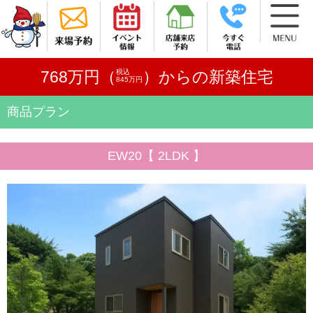
税込
768万円（
）からの新築住宅
845万円
商品プラン
EW20【 2LDK 】