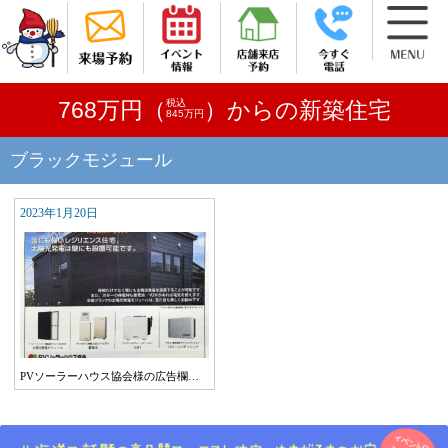
税込
768万円（
）からの新築住宅
845万円
ブラックモジュール
2023年1月20日
PVソーラーハウス協会様の広告欄…