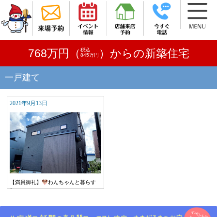
税込
768万円（
）からの新築住宅
845万円
一戸建て
2021年9月13日
【満員御礼】
わんちゃんと暮らす
&…