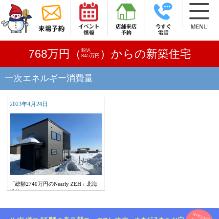
税込
768万円（
）からの新築住宅
845万円
一次エネルギー消費量
2023年4月24日
「総額2740万円のNearly ZEH」北海
道住…