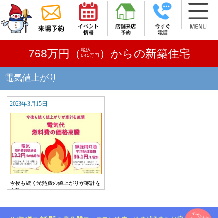
税込
768万円（
）からの新築住宅
845万円
電気値上がり
2023年3月15日
今後も続く光熱費の値上がりが家計を
直撃！…