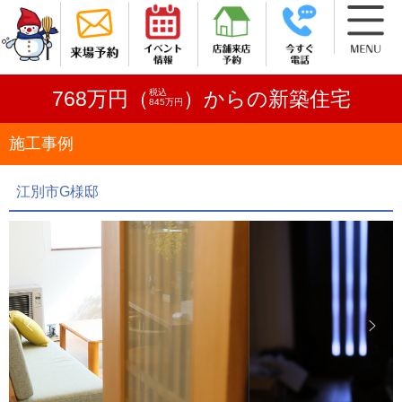
税込
768万円（
）からの新築住宅
845万円
施工事例
江別市G様邸