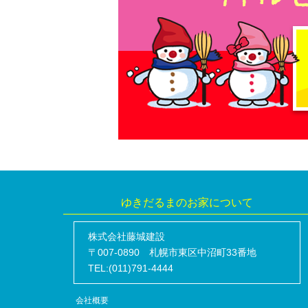
ゆきだるまのお家について
株式会社藤城建設
〒007-0890 札幌市東区中沼町33番地
TEL:(011)791-4444
会社概要