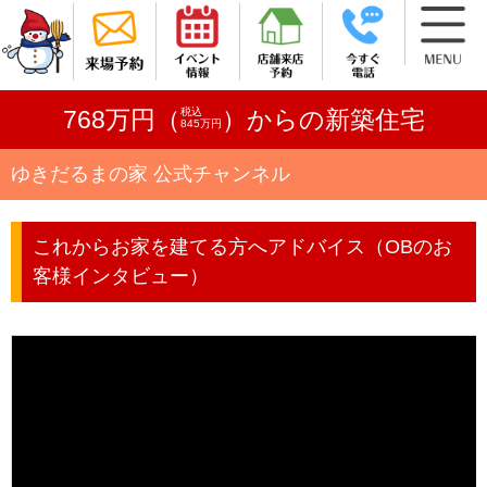
税込
768万円（
）からの新築住宅
845万円
ゆきだるまの家 公式チャンネル
これからお家を建てる方へアドバイス（OBのお
客様インタビュー）