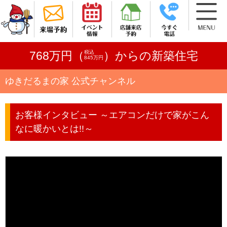
税込
768万円（
）からの新築住宅
845万円
ゆきだるまの家 公式チャンネル
お客様インタビュー ～エアコンだけで家がこん
なに暖かいとは!!～