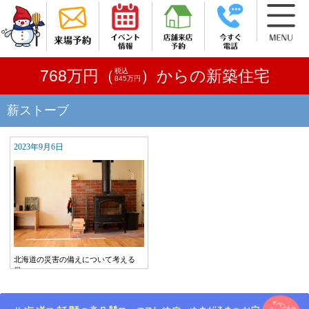
税込
768万円（
）からの新築住宅
845万円
薪ストーブ
2023年9月6日
北海道の災害の備えについて考える
日…