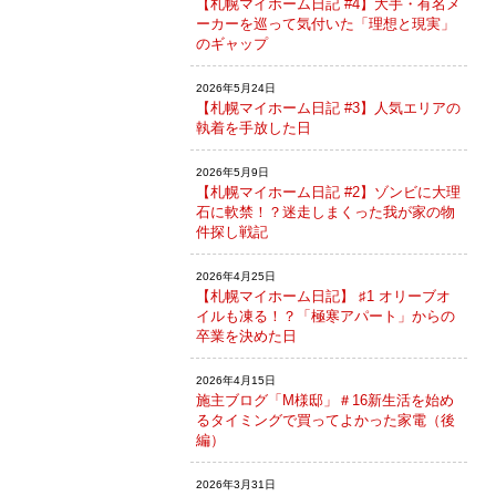
【札幌マイホーム日記 #4】大手・有名メ
ーカーを巡って気付いた「理想と現実」
のギャップ
2026年5月24日
【札幌マイホーム日記 #3】人気エリアの
執着を手放した日
2026年5月9日
【札幌マイホーム日記 #2】ゾンビに大理
石に軟禁！？迷走しまくった我が家の物
件探し戦記
2026年4月25日
【札幌マイホーム日記】 ♯1 オリーブオ
イルも凍る！？「極寒アパート」からの
卒業を決めた日
2026年4月15日
施主ブログ「M様邸」＃16新生活を始め
るタイミングで買ってよかった家電（後
編）
2026年3月31日