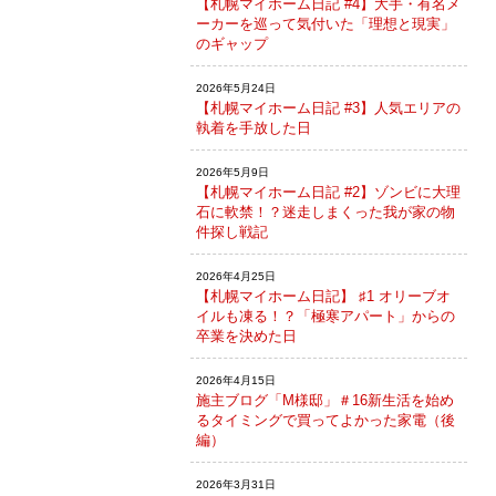
【札幌マイホーム日記 #4】大手・有名メ
ーカーを巡って気付いた「理想と現実」
のギャップ
2026年5月24日
【札幌マイホーム日記 #3】人気エリアの
執着を手放した日
2026年5月9日
【札幌マイホーム日記 #2】ゾンビに大理
石に軟禁！？迷走しまくった我が家の物
件探し戦記
2026年4月25日
【札幌マイホーム日記】 ♯1 オリーブオ
イルも凍る！？「極寒アパート」からの
卒業を決めた日
2026年4月15日
施主ブログ「M様邸」＃16新生活を始め
るタイミングで買ってよかった家電（後
編）
2026年3月31日