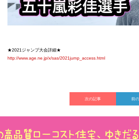
★2021ジャンプ大会詳細★
http://www.age.ne.jp/x/sas/2021jump_access.html
次の記事
前